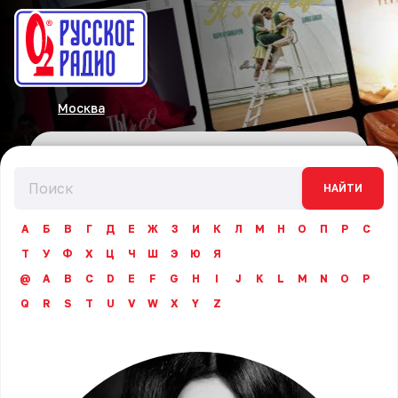
Москва
НАЙТИ
А
Б
В
Г
Д
Е
Ж
З
И
К
Л
М
Н
О
П
Р
С
Т
У
Ф
Х
Ц
Ч
Ш
Э
Ю
Я
@
A
B
C
D
E
F
G
H
I
J
K
L
M
N
O
P
Q
R
S
T
U
V
W
X
Y
Z