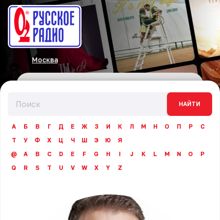
Москва
НАЙТИ
А
Б
В
Г
Д
Е
Ж
З
И
К
Л
М
Н
О
П
Р
С
Т
У
Ф
Х
Ц
Ч
Ш
Э
Ю
Я
@
A
B
C
D
E
F
G
H
I
J
K
L
M
N
O
P
Q
R
S
T
U
V
W
X
Y
Z