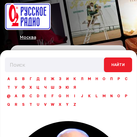
Москва
НАЙТИ
А
Б
В
Г
Д
Е
Ж
З
И
К
Л
М
Н
О
П
Р
С
Т
У
Ф
Х
Ц
Ч
Ш
Э
Ю
Я
@
A
B
C
D
E
F
G
H
I
J
K
L
M
N
O
P
Q
R
S
T
U
V
W
X
Y
Z