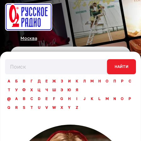
Москва
НАЙТИ
А
Б
В
Г
Д
Е
Ж
З
И
К
Л
М
Н
О
П
Р
С
Т
У
Ф
Х
Ц
Ч
Ш
Э
Ю
Я
@
A
B
C
D
E
F
G
H
I
J
K
L
M
N
O
P
Q
R
S
T
U
V
W
X
Y
Z