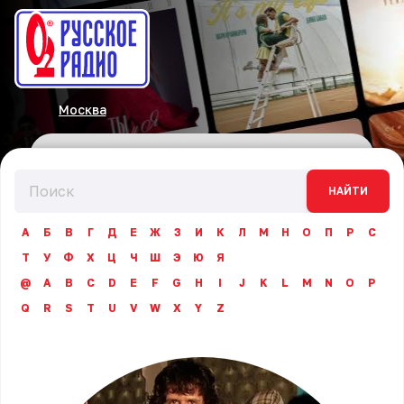
Москва
НАЙТИ
А
Б
В
Г
Д
Е
Ж
З
И
К
Л
М
Н
О
П
Р
С
Т
У
Ф
Х
Ц
Ч
Ш
Э
Ю
Я
@
A
B
C
D
E
F
G
H
I
J
K
L
M
N
O
P
Q
R
S
T
U
V
W
X
Y
Z