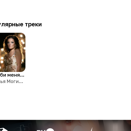
улярные треки
Полюби меня такой
Наталья Могилевская