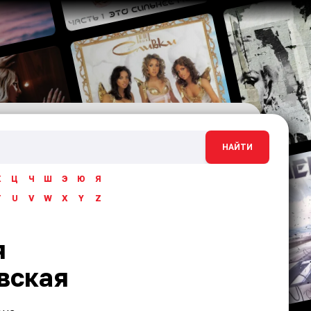
НАЙТИ
Х
Ц
Ч
Ш
Э
Ю
Я
T
U
V
W
X
Y
Z
я
вская