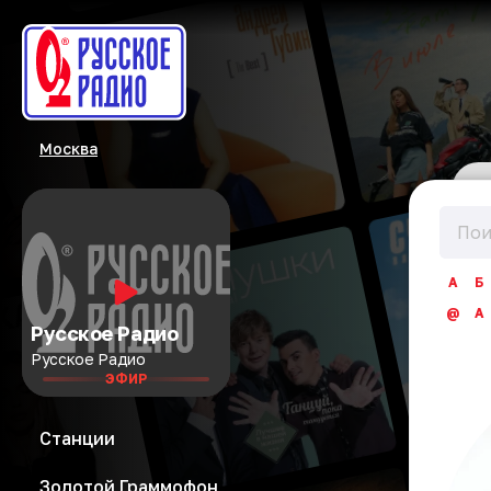
Москва
А
Б
@
A
Русское Радио
Русское Радио
ЭФИР
Станции
Золотой Граммофон