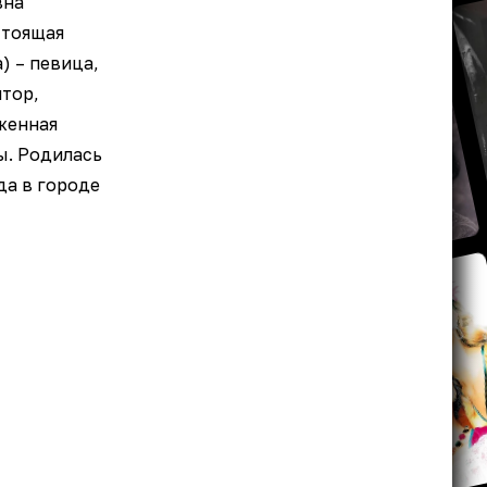
вна
стоящая
) – певица,
итор,
женная
ы. Родилась
да в городе