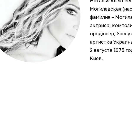
Наталья Алексее
Могилевская (на
фамилия – Могила
актриса, композ
продюсер, Заслу
артистка Украин
2 августа 1975 го
Киев.