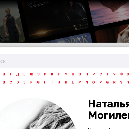
В
Г
Д
Е
Ж
З
И
К
Л
М
Н
О
П
Р
С
Т
У
Ф
B
C
D
E
F
G
H
I
J
K
L
M
N
O
P
Q
R
S
Наталь
Могиле