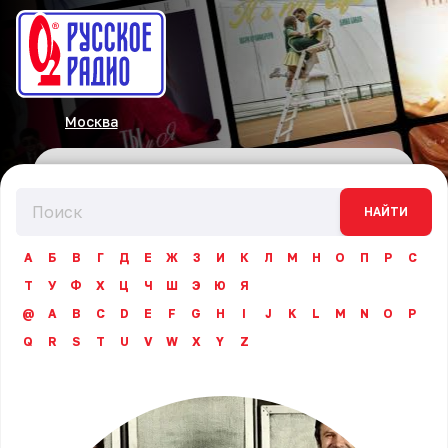
Москва
НАЙТИ
А
Б
В
Г
Д
Е
Ж
З
И
К
Л
М
Н
О
П
Р
С
Т
У
Ф
Х
Ц
Ч
Ш
Э
Ю
Я
@
A
B
C
D
E
F
G
H
I
J
K
L
M
N
O
P
Q
R
S
T
U
V
W
X
Y
Z