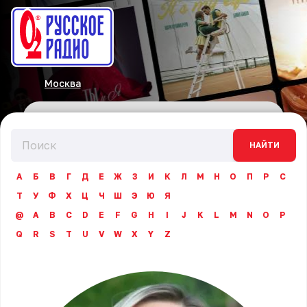
Москва
НАЙТИ
А
Б
В
Г
Д
Е
Ж
З
И
К
Л
М
Н
О
П
Р
С
Т
У
Ф
Х
Ц
Ч
Ш
Э
Ю
Я
@
A
B
C
D
E
F
G
H
I
J
K
L
M
N
O
P
Q
R
S
T
U
V
W
X
Y
Z