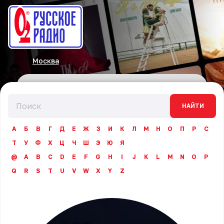
Москва
НАЙТИ
А
Б
В
Г
Д
Е
Ж
З
И
К
Л
М
Н
О
П
Р
С
Т
У
Ф
Х
Ц
Ч
Ш
Э
Ю
Я
@
A
B
C
D
E
F
G
H
I
J
K
L
M
N
O
P
Q
R
S
T
U
V
W
X
Y
Z