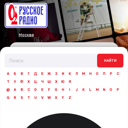
Москва
НАЙТИ
А
Б
В
Г
Д
Е
Ж
З
И
К
Л
М
Н
О
П
Р
С
Т
У
Ф
Х
Ц
Ч
Ш
Э
Ю
Я
@
A
B
C
D
E
F
G
H
I
J
K
L
M
N
O
P
Q
R
S
T
U
V
W
X
Y
Z