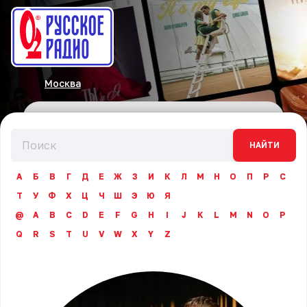
Москва
НАЙТИ
А
Б
В
Г
Д
Е
Ж
З
И
К
Л
М
Н
О
П
Р
С
Т
У
Ф
Х
Ц
Ч
Ш
Э
Ю
Я
@
A
B
C
D
E
F
G
H
I
J
K
L
M
N
O
P
Q
R
S
T
U
V
W
X
Y
Z