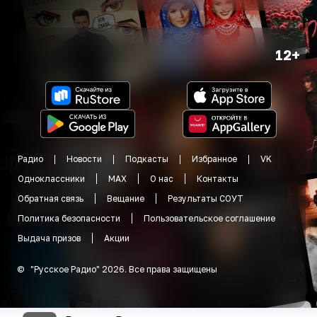
12+
Радио
Новости
Подкасты
Избранное
VK
Одноклассники
MAX
О нас
Контакты
Обратная связь
Вещание
Результаты СОУТ
Политика безопасности
Пользовательское соглашение
Выдача призов
Акции
©
"
Русское Радио
"
2026
.
Все права защищены