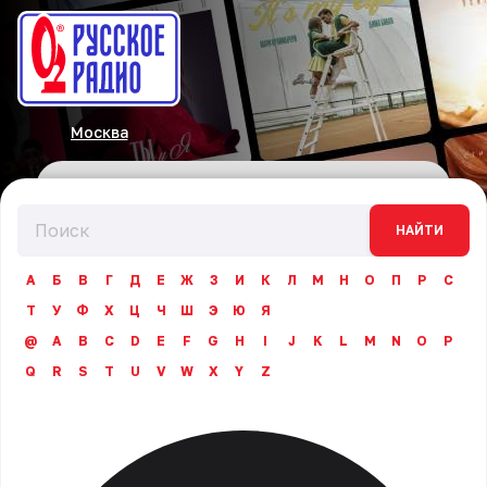
Москва
НАЙТИ
А
Б
В
Г
Д
Е
Ж
З
И
К
Л
М
Н
О
П
Р
С
Т
У
Ф
Х
Ц
Ч
Ш
Э
Ю
Я
@
A
B
C
D
E
F
G
H
I
J
K
L
M
N
O
P
Q
R
S
T
U
V
W
X
Y
Z