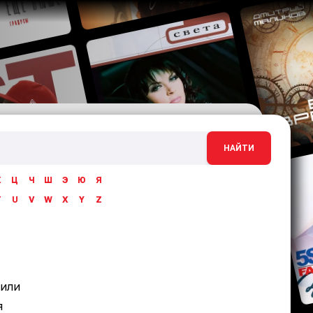
НАЙТИ
Х
Ц
Ч
Ш
Э
Ю
Я
T
U
V
W
X
Y
Z
 или
я