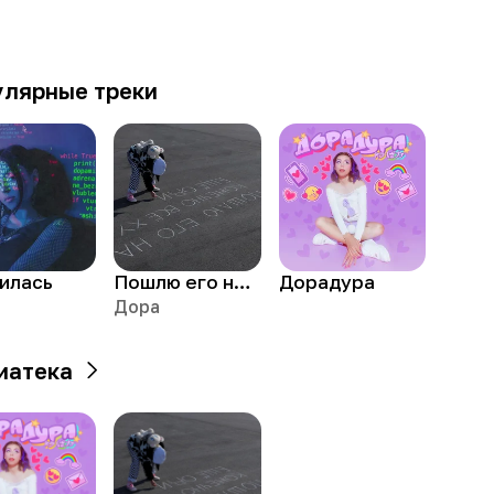
улярные треки
илась
Пошлю его на...
Дорадура
Дора
иатека