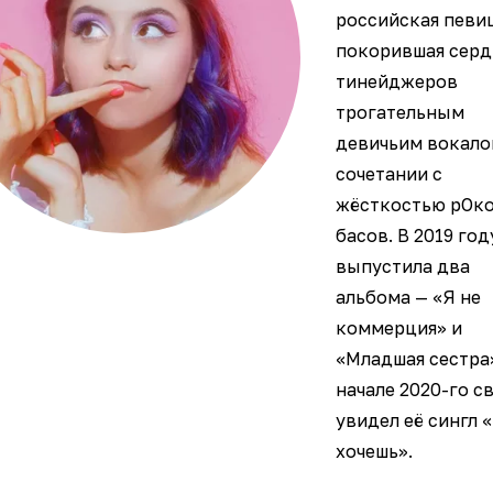
российская певи
покорившая серд
тинейджеров
трогательным
девичьим вокало
сочетании с
жёсткостью рОк
басов. В 2019 год
выпустила два
альбома — «Я не
коммерция» и
«Младшая сестра»
начале 2020-го с
увидел её сингл 
хочешь».