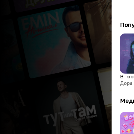
Поп
Втюр
Дора
Мед