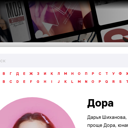
В
Г
Д
Е
Ж
З
И
К
Л
М
Н
О
П
Р
С
Т
У
Ф
B
C
D
E
F
G
H
I
J
K
L
M
N
O
P
Q
R
S
Дора
Дарья Шиханова,
проще Дора, юна