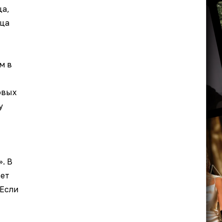
ца,
ца
м в
овых
у
. В
вет
«Если