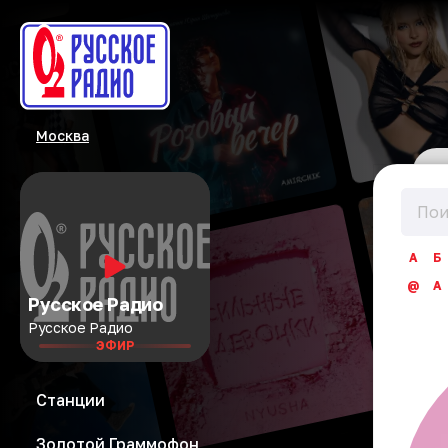
Москва
А
Б
@
A
Русское Радио
Русское Радио
ЭФИР
Станции
Золотой Граммофон