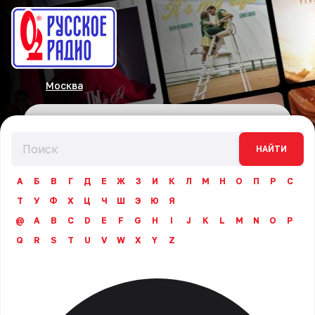
Москва
НАЙТИ
А
Б
В
Г
Д
Е
Ж
З
И
К
Л
М
Н
О
П
Р
С
Т
У
Ф
Х
Ц
Ч
Ш
Э
Ю
Я
@
A
B
C
D
E
F
G
H
I
J
K
L
M
N
O
P
Q
R
S
T
U
V
W
X
Y
Z