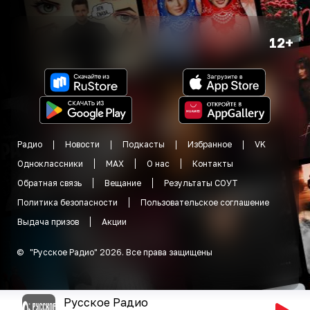
12+
Радио
Новости
Подкасты
Избранное
VK
Одноклассники
MAX
О нас
Контакты
Обратная связь
Вещание
Результаты СОУТ
Политика безопасности
Пользовательское соглашение
Выдача призов
Акции
©
"
Русское Радио
"
2026
.
Все права защищены
Русское Радио