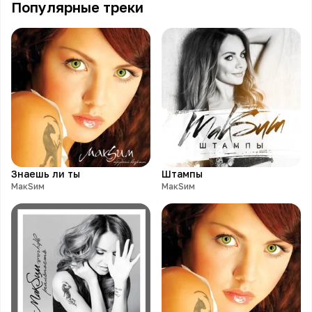
Популярные треки
Знаешь ли ты
Штампы
МакSим
МакSим