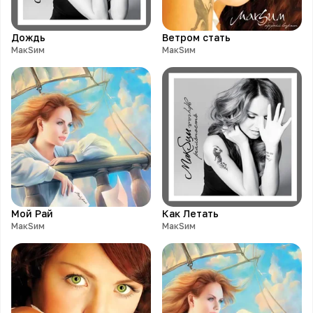
Дождь
Ветром стать
МакSим
МакSим
Мой Рай
Как Летать
МакSим
МакSим