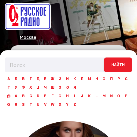
Москва
НАЙТИ
А
Б
В
Г
Д
Е
Ж
З
И
К
Л
М
Н
О
П
Р
С
Т
У
Ф
Х
Ц
Ч
Ш
Э
Ю
Я
@
A
B
C
D
E
F
G
H
I
J
K
L
M
N
O
P
Q
R
S
T
U
V
W
X
Y
Z