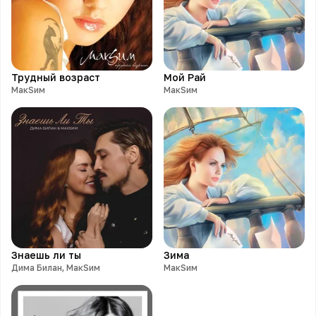
Трудный возраст
Мой Рай
МакSим
МакSим
Знаешь ли ты
Зима
Дима Билан, МакSим
МакSим