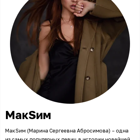
МакSим
МакSим (Марина Сергеевна Абросимова) – одна
из самых популярных певиц в истории новейшей