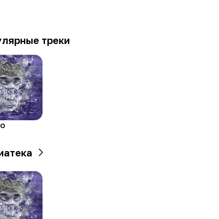
улярные треки
о
иатека