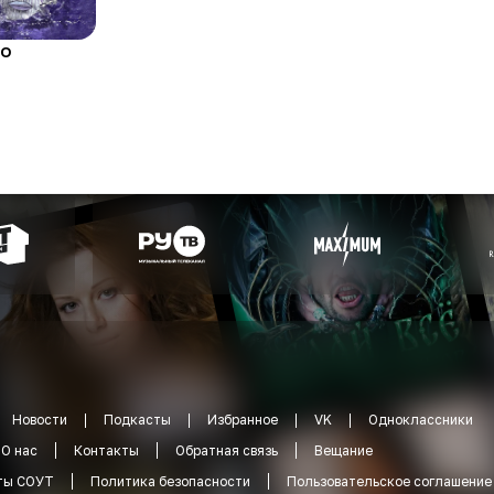
о
Новости
Подкасты
Избранное
VK
Одноклассники
О нас
Контакты
Обратная связь
Вещание
ты СОУТ
Политика безопасности
Пользовательское соглашение