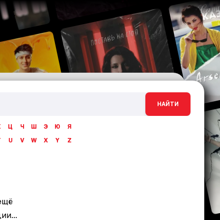
НАЙТИ
Х
Ц
Ч
Ш
Э
Ю
Я
T
U
V
W
X
Y
Z
ещё
и...