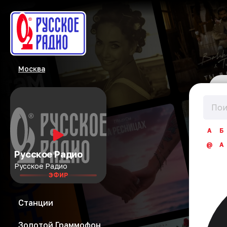
Москва
А
Б
@
A
Русское Радио
Русское Радио
ЭФИР
Станции
Золотой Граммофон