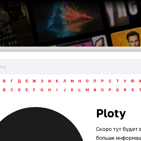
В
Г
Д
Е
Ж
З
И
К
Л
М
Н
О
П
Р
С
Т
У
Ф
B
C
D
E
F
G
H
I
J
K
L
M
N
O
P
Q
R
S
Ploty
Скоро тут будет 
больше информаци