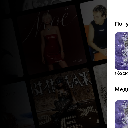
Поп
Жоск
Мед