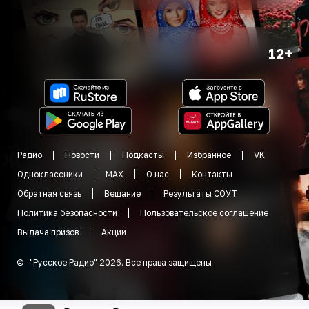
12+
Радио
Новости
Подкасты
Избранное
VK
Одноклассники
MAX
О нас
Контакты
Обратная связь
Вещание
Результаты СОУТ
Политика безопасности
Пользовательское соглашение
Выдача призов
Акции
©
"
Русское Радио
"
2026
.
Все права защищены