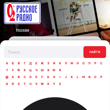
Москва
НАЙТИ
А
Б
В
Г
Д
Е
Ж
З
И
К
Л
М
Н
О
П
Р
С
Т
У
Ф
Х
Ц
Ч
Ш
Э
Ю
Я
@
A
B
C
D
E
F
G
H
I
J
K
L
M
N
O
P
Q
R
S
T
U
V
W
X
Y
Z