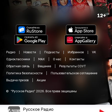
12+
Радио
Новости
Подкасты
Избранное
VK
Одноклассники
MAX
О нас
Контакты
Обратная связь
Вещание
Результаты СОУТ
Политика безопасности
Пользовательское соглашение
Выдача призов
Акции
©
"
Русское Радио
"
2026
.
Все права защищены
Русское Радио