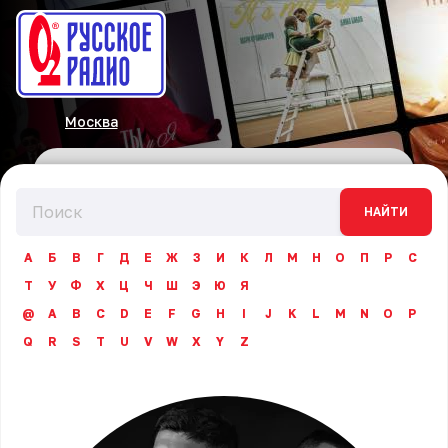
Москва
НАЙТИ
А
Б
В
Г
Д
Е
Ж
З
И
К
Л
М
Н
О
П
Р
С
Т
У
Ф
Х
Ц
Ч
Ш
Э
Ю
Я
@
A
B
C
D
E
F
G
H
I
J
K
L
M
N
O
P
Q
R
S
T
U
V
W
X
Y
Z