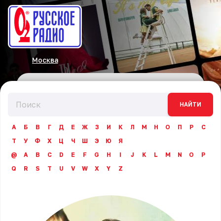
Москва
НАЙТИ
А
Б
В
Г
Д
Е
Ж
З
И
К
Л
М
Н
О
П
Р
С
Т
У
Ф
Х
Ц
Ч
Ш
Э
Ю
Я
@
A
B
C
D
E
F
G
H
I
J
K
L
M
N
O
P
Q
R
S
T
U
V
W
X
Y
Z