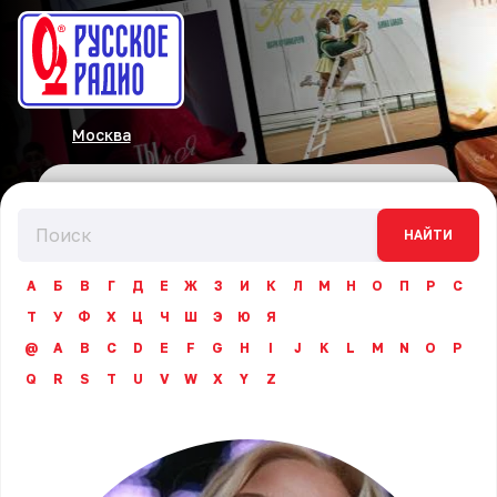
Москва
НАЙТИ
А
Б
В
Г
Д
Е
Ж
З
И
К
Л
М
Н
О
П
Р
С
Т
У
Ф
Х
Ц
Ч
Ш
Э
Ю
Я
@
A
B
C
D
E
F
G
H
I
J
K
L
M
N
O
P
Q
R
S
T
U
V
W
X
Y
Z