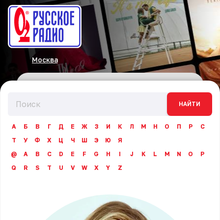
Москва
НАЙТИ
А
Б
В
Г
Д
Е
Ж
З
И
К
Л
М
Н
О
П
Р
С
Т
У
Ф
Х
Ц
Ч
Ш
Э
Ю
Я
@
A
B
C
D
E
F
G
H
I
J
K
L
M
N
O
P
Q
R
S
T
U
V
W
X
Y
Z