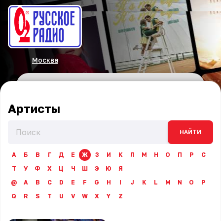
Москва
Артисты
НАЙТИ
А
Б
В
Г
Д
Е
Ж
З
И
К
Л
М
Н
О
П
Р
С
Т
У
Ф
Х
Ц
Ч
Ш
Э
Ю
Я
@
A
B
C
D
E
F
G
H
I
J
K
L
M
N
O
P
Q
R
S
T
U
V
W
X
Y
Z