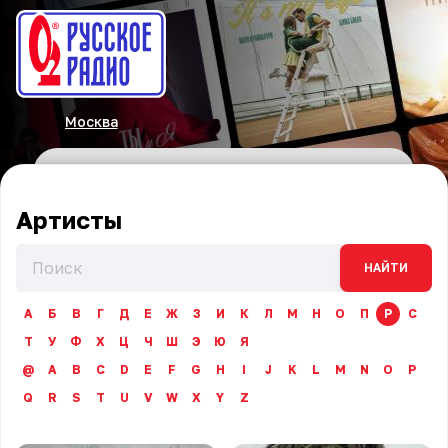
Москва
Артисты
НАЙТИ
А
Б
В
Г
Д
Е
Ж
З
И
К
Л
М
Н
О
П
Р
С
Т
У
Ф
Х
Ц
Ч
Ш
Э
Ю
Я
@
A
B
C
D
E
F
G
H
I
J
K
L
M
N
O
P
Q
R
S
T
U
V
W
X
Y
Z