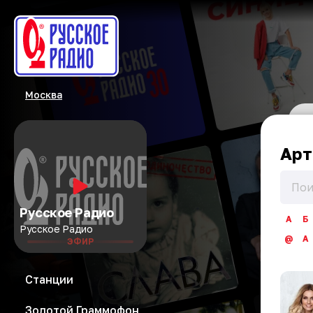
Москва
Арт
Русское Радио
А
Б
Русское Радио
@
A
ЭФИР
Станции
Золотой Граммофон