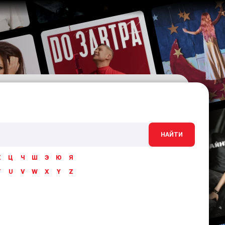
НАЙТИ
Х
Ц
Ч
Ш
Э
Ю
Я
T
U
V
W
X
Y
Z