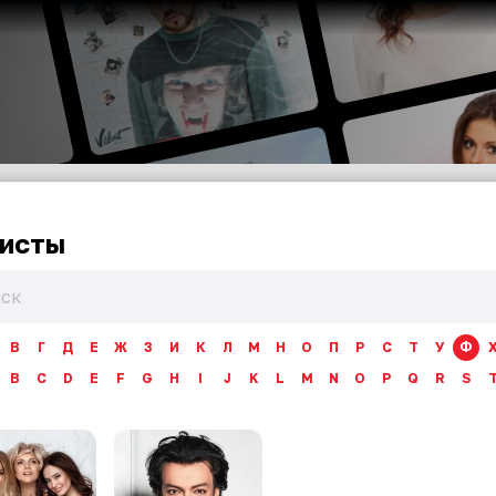
исты
В
Г
Д
Е
Ж
З
И
К
Л
М
Н
О
П
Р
С
Т
У
Ф
B
C
D
E
F
G
H
I
J
K
L
M
N
O
P
Q
R
S