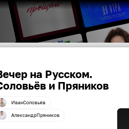
Вечер на Русском.
Соловьёв и Пряников
Иван
Соловьёв
Александр
Пряников