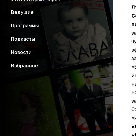
Л
Ведущие
С
п
Программы
з
Подкасты
ч
э
Новости
з
Избранное
«
и
н
н
з
С
«
«
«