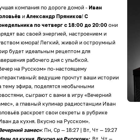
учшая компания по дороге домой -
Иван
оловьёв
и
Александр Пряников
!
С
онедельника по четверг с 18:00 до 20:00
они
арядят вас своей энергией, настроением и
увством юмора! Легкий, живой и остроумный
фир будет идеальным рецептом для
авершения рабочего дня с улыбкой.
Вечер на Русском» по-настоящему
нтерактивный: ведущие прочтут ваши истории
а тему эфира, поделятся необычными
овостями, сыграют с вами в игру «Вечерний
амес», а главный кулинар радиостанции Иван
оловьёв раскроет свои секреты в рубрике
Иван да кухня. Вкусно на Русском».
Вечерний замес»
: Пн, Ср — 18:27 | Вт, Чт — 19:27
Иван да кухня. Вкусно на Русском»:
Вт, Чт —