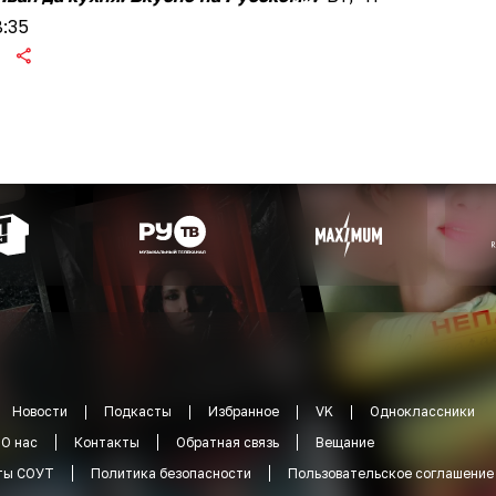
8:35
Новости
Подкасты
Избранное
VK
Одноклассники
О нас
Контакты
Обратная связь
Вещание
ты СОУТ
Политика безопасности
Пользовательское соглашение