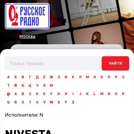
Москва
НАЙТИ
А
Б
В
Г
Д
Е
Ж
З
И
К
Л
М
Н
О
П
Р
С
Т
Ф
Х
Ц
Ч
Э
Ю
@
A
B
C
D
E
F
G
H
I
J
K
L
M
N
O
P
Q
R
S
T
U
V
W
X
Y
Z
Исполнители:
N
NIVESTA