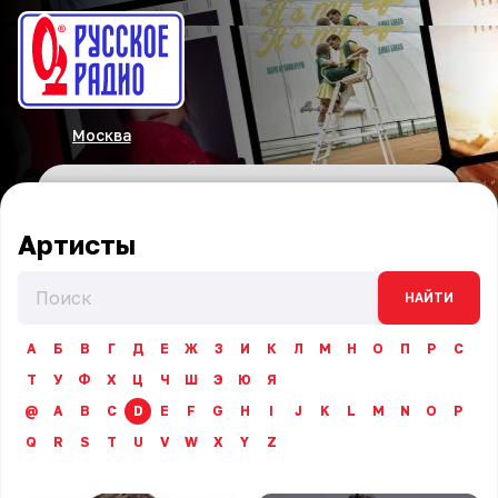
Москва
Артисты
НАЙТИ
А
Б
В
Г
Д
Е
Ж
З
И
К
Л
М
Н
О
П
Р
С
Т
У
Ф
Х
Ц
Ч
Ш
Э
Ю
Я
@
A
B
C
D
E
F
G
H
I
J
K
L
M
N
O
P
Q
R
S
T
U
V
W
X
Y
Z