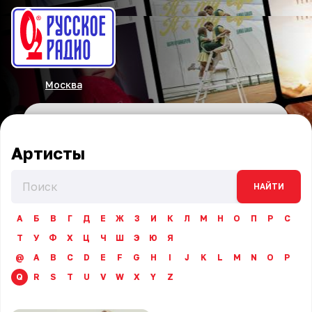
Москва
Артисты
НАЙТИ
А
Б
В
Г
Д
Е
Ж
З
И
К
Л
М
Н
О
П
Р
С
Т
У
Ф
Х
Ц
Ч
Ш
Э
Ю
Я
@
A
B
C
D
E
F
G
H
I
J
K
L
M
N
O
P
Q
R
S
T
U
V
W
X
Y
Z