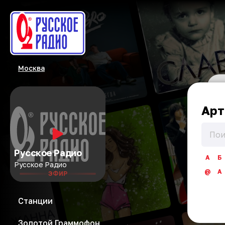
Москва
Арт
Русское Радио
А
Б
Русское Радио
@
A
ЭФИР
Станции
Золотой Граммофон