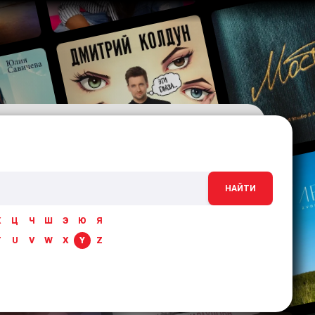
НАЙТИ
Х
Ц
Ч
Ш
Э
Ю
Я
T
U
V
W
X
Y
Z