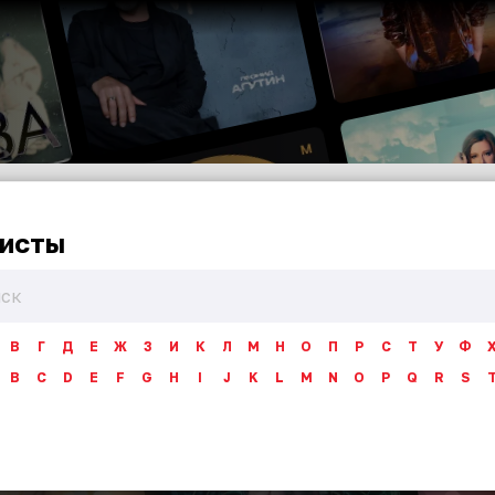
исты
В
Г
Д
Е
Ж
З
И
К
Л
М
Н
О
П
Р
С
Т
У
Ф
B
C
D
E
F
G
H
I
J
K
L
M
N
O
P
Q
R
S