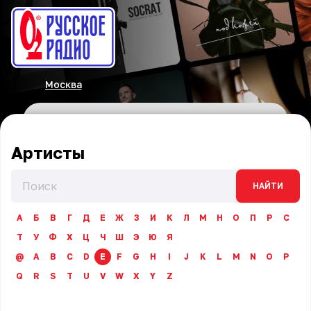
Москва
Артисты
НАЙТИ
А
Б
В
Г
Д
Е
Ж
З
И
К
Л
М
Н
О
П
Р
С
Т
У
Ф
Х
Ц
Ч
Ш
Э
Ю
Я
@
A
B
C
D
E
F
G
H
I
J
K
L
M
N
O
P
Q
R
S
T
U
V
W
X
Y
Z