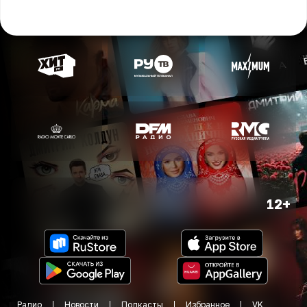
12+
Радио
Новости
Подкасты
Избранное
VK