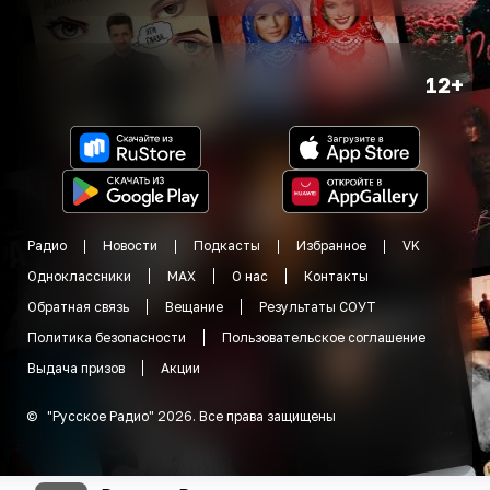
12+
Радио
Новости
Подкасты
Избранное
VK
Одноклассники
MAX
О нас
Контакты
Обратная связь
Вещание
Результаты СОУТ
Политика безопасности
Пользовательское соглашение
Выдача призов
Акции
©
"
Русское Радио
"
2026
.
Все права защищены