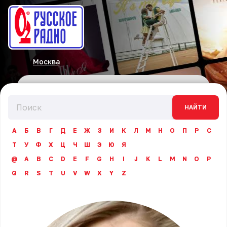
Москва
НАЙТИ
А
Б
В
Г
Д
Е
Ж
З
И
К
Л
М
Н
О
П
Р
С
Т
У
Ф
Х
Ц
Ч
Ш
Э
Ю
Я
@
A
B
C
D
E
F
G
H
I
J
K
L
M
N
O
P
Q
R
S
T
U
V
W
X
Y
Z