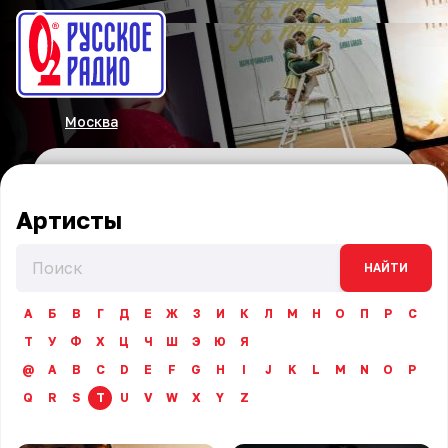
Москва
Артисты
НАЙТИ
А
Б
В
Г
Д
Е
Ж
З
И
К
Л
М
Н
О
П
Р
С
Т
У
Ф
Х
Ц
Ч
Ш
Э
Ю
Я
@
A
B
C
D
E
F
G
H
I
J
K
L
M
N
O
P
Q
R
S
T
U
V
W
X
Y
Z