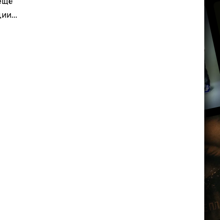
ещё
и...