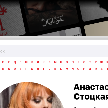
В
Г
Д
Е
Ж
З
И
К
Л
М
Н
О
П
Р
С
Т
У
Ф
B
C
D
E
F
G
H
I
J
K
L
M
N
O
P
Q
R
S
Анаста
Стоцка