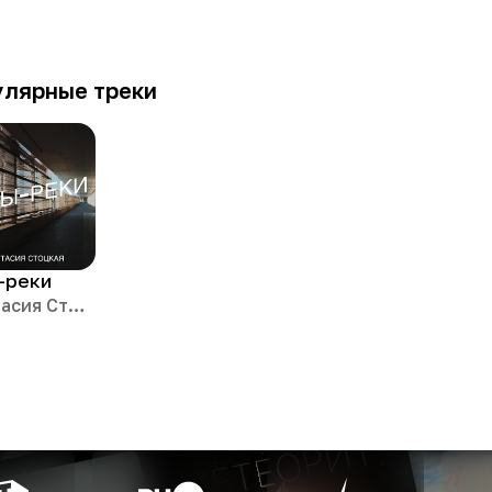
улярные треки
-реки
Анастасия Стоцкая