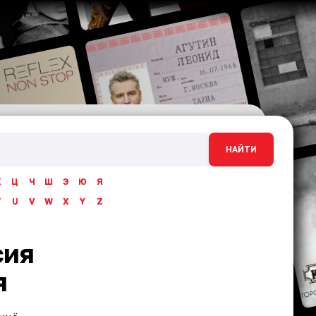
НАЙТИ
Х
Ц
Ч
Ш
Э
Ю
Я
T
U
V
W
X
Y
Z
сия
я