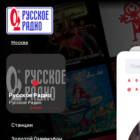
Москва
А
Б
@
A
Русское Радио
Русское Радио
ЭФИР
Станции
Золотой Граммофон