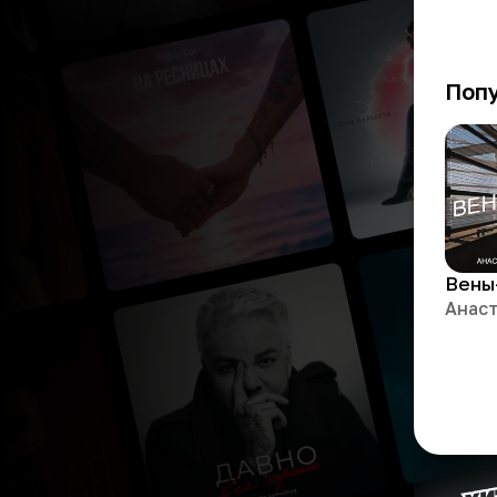
Поп
Вены