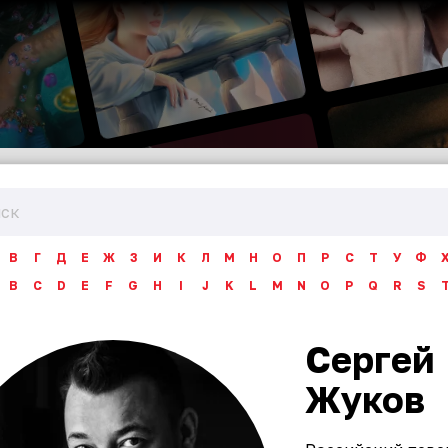
В
Г
Д
Е
Ж
З
И
К
Л
М
Н
О
П
Р
С
Т
У
Ф
B
C
D
E
F
G
H
I
J
K
L
M
N
O
P
Q
R
S
Сергей
Жуков