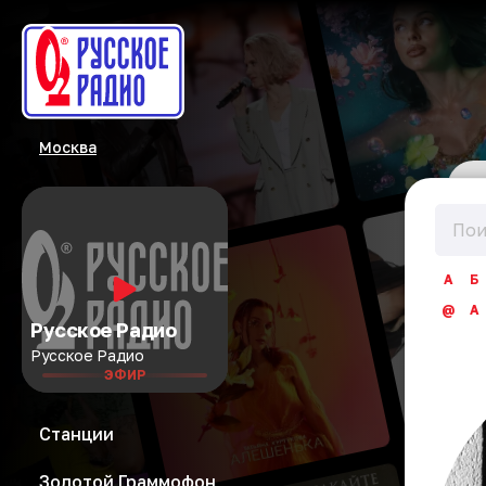
Москва
А
Б
@
A
Русское Радио
Русское Радио
ЭФИР
Станции
Золотой Граммофон