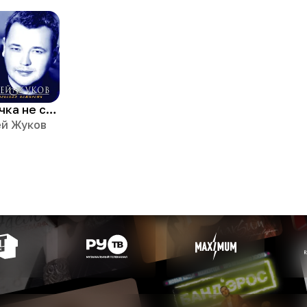
Девочка не спит
ей Жуков