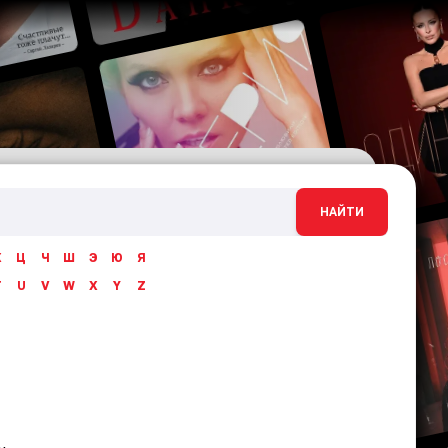
НАЙТИ
Х
Ц
Ч
Ш
Э
Ю
Я
T
U
V
W
X
Y
Z