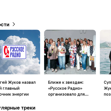
ости
гей Жуков назвал
Ближе к звездам:
Суп
й главный
«Русское Радио»
Жук
очник энергии
организовало для
поз
слушателей встречу
юб
с Сергеем Жуковым
улярные треки