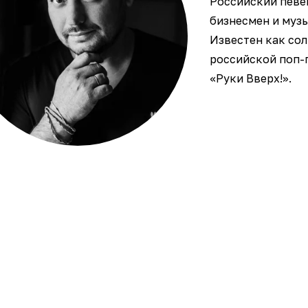
Российский певе
бизнесмен и муз
Известен как со
российской поп-
«Руки Вверх!».