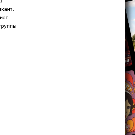
ц,
ыкант.
лист
группы