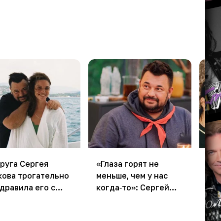
руга Сергея
«Глаза горят не
Се
ова трогательно
меньше, чем у нас
по
дравила его с
когда‑то»: Сергей
ра
илеем
Жуков вспомнил об
ве
игре «Зарница» на