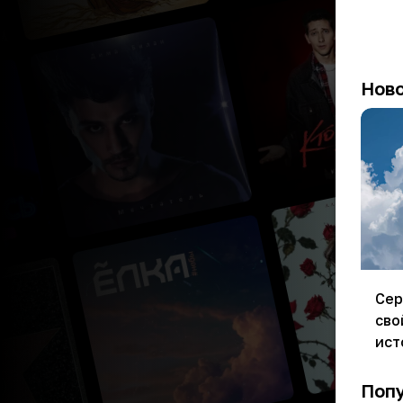
Нов
Сер
сво
ист
Поп