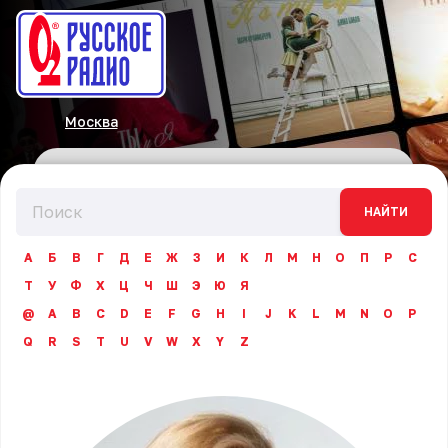
Москва
НАЙТИ
А
Б
В
Г
Д
Е
Ж
З
И
К
Л
М
Н
О
П
Р
С
Т
У
Ф
Х
Ц
Ч
Ш
Э
Ю
Я
@
A
B
C
D
E
F
G
H
I
J
K
L
M
N
O
P
Q
R
S
T
U
V
W
X
Y
Z