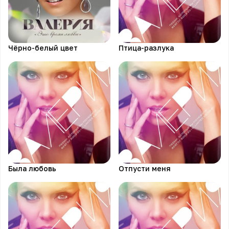
Чёрно-белый цвет
Птица-разлука
Была любовь
Отпусти меня