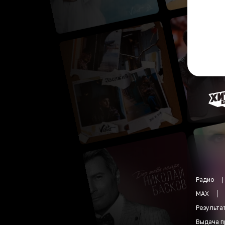
Радио
MAX
Результа
Выдача п