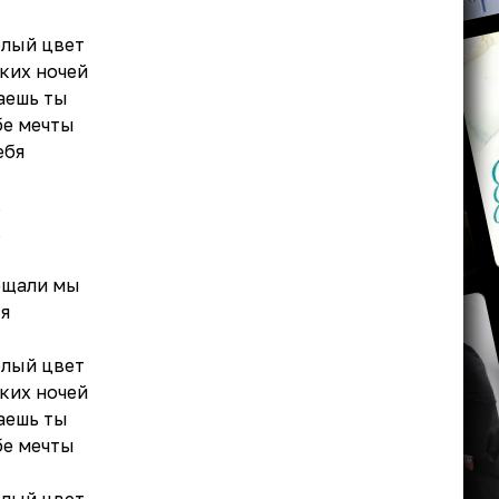
елый цвет
ких ночей
гаешь ты
бе мечты
ебя
.
.
ещали мы
ся
елый цвет
ких ночей
гаешь ты
бе мечты