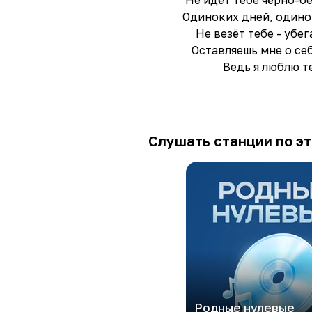
Не идёт тебе чёрно-б
Одиноких дней, одино
Не везёт тебе - убе
Оставляешь мне о се
Ведь я люблю т
Слушать станции по эт
Родные нулевые