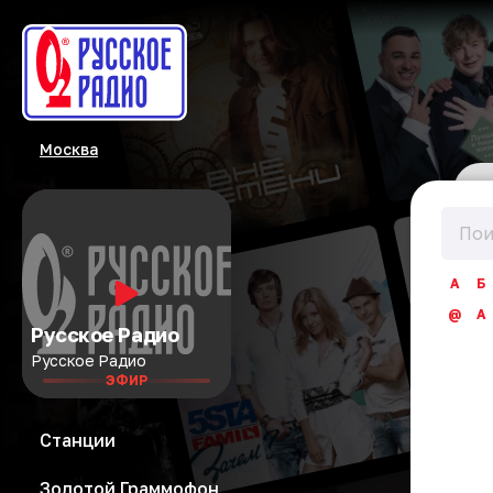
Москва
А
Б
@
A
Русское Радио
Русское Радио
ЭФИР
Станции
Золотой Граммофон