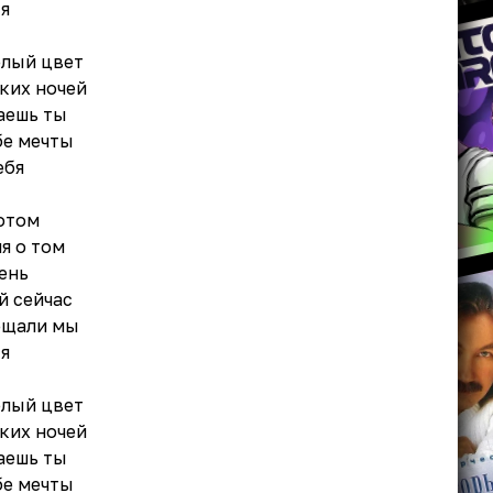
ся
елый цвет
ких ночей
гаешь ты
бе мечты
ебя
отом
я о том
ень
й сейчас
ещали мы
ся
елый цвет
ких ночей
гаешь ты
бе мечты