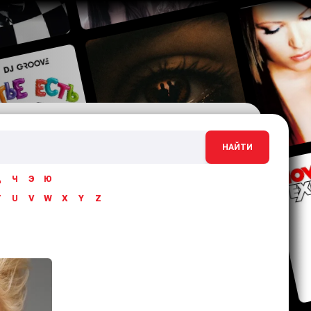
НАЙТИ
Ц
Ч
Э
Ю
T
U
V
W
X
Y
Z