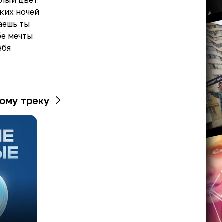
елый цвет
ких ночей
гаешь ты
бе мечты
ебя
ому треку