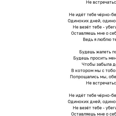
Не встречать
Не идёт тебе чёрно-б
Одиноких дней, одино
Не везёт тебе - убе
Оставляешь мне о се
Ведь я люблю т
Будешь жалеть п
Будешь просить мен
Чтобы забыла д
В котором мы с тобо
Попрощались мы, об
Не встречать
Не идёт тебе чёрно-б
Одиноких дней, одино
Не везёт тебе - убе
Оставляешь мне о се