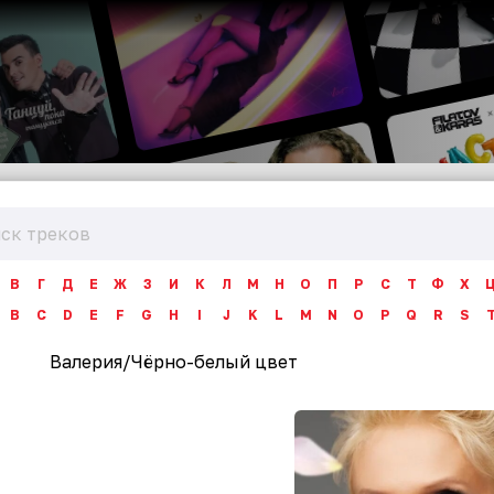
В
Г
Д
Е
Ж
З
И
К
Л
М
Н
О
П
Р
С
Т
Ф
Х
B
C
D
E
F
G
H
I
J
K
L
M
N
O
P
Q
R
S
Валерия
/
Чёрно-белый цвет