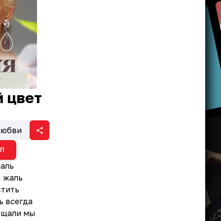
 цвет
любви
ИП
даль
, жаль
стить
ь всегда
ещали мы