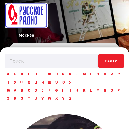
Москва
НАЙТИ
А
Б
В
Г
Д
Е
Ж
З
И
К
Л
М
Н
О
П
Р
С
Т
У
Ф
Х
Ц
Ч
Ш
Э
Ю
Я
@
A
B
C
D
E
F
G
H
I
J
K
L
M
N
O
P
Q
R
S
T
U
V
W
X
Y
Z