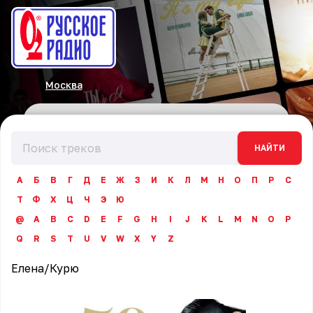
Москва
НАЙТИ
А
Б
В
Г
Д
Е
Ж
З
И
К
Л
М
Н
О
П
Р
С
Т
Ф
Х
Ц
Ч
Э
Ю
@
A
B
C
D
E
F
G
H
I
J
K
L
M
N
O
P
Q
R
S
T
U
V
W
X
Y
Z
Елена
/
Курю