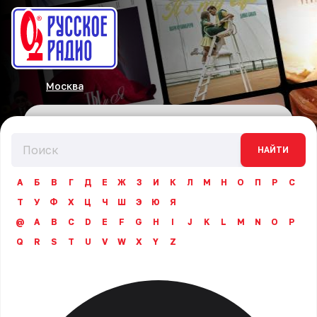
Москва
НАЙТИ
А
Б
В
Г
Д
Е
Ж
З
И
К
Л
М
Н
О
П
Р
С
Т
У
Ф
Х
Ц
Ч
Ш
Э
Ю
Я
@
A
B
C
D
E
F
G
H
I
J
K
L
M
N
O
P
Q
R
S
T
U
V
W
X
Y
Z