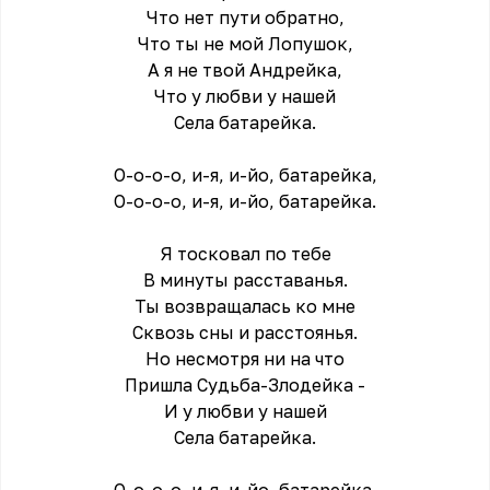
Что нет пути обратно,
Что ты не мой Лопушок,
А я не твой Андрейка,
Что у любви у нашей
Села батарейка.
О-о-о-о, и-я, и-йо, батарейка,
О-о-о-о, и-я, и-йо, батарейка.
Я тосковал по тебе
В минуты расставанья.
Ты возвращалась ко мне
Сквозь сны и расстоянья.
Но несмотря ни на что
Пришла Судьба-Злодейка -
И у любви у нашей
Села батарейка.