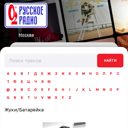
Москва
НАЙТИ
А
Б
В
Г
Д
Е
Ж
З
И
К
Л
М
Н
О
П
Р
С
Т
Ф
Х
Ц
Ч
Э
Ю
@
A
B
C
D
E
F
G
H
I
J
K
L
M
N
O
P
Q
R
S
T
U
V
W
X
Y
Z
Жуки
/
Батарейка