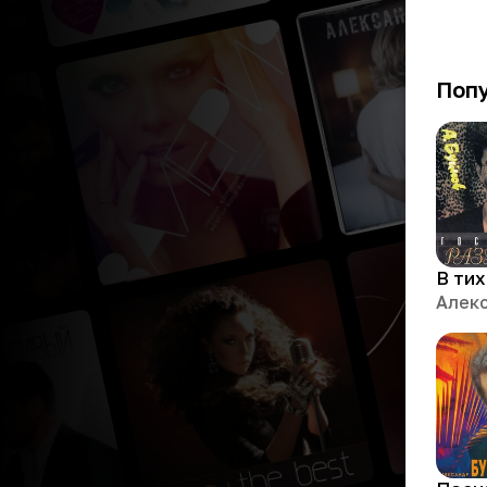
Поп
В ти