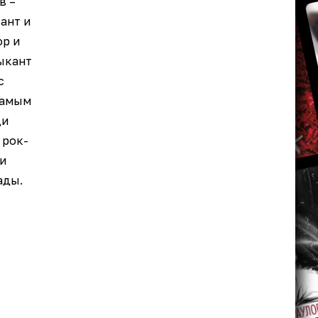
в –
ант и
ор и
ыкант
с
самым
ди
 рок-
и
ады.