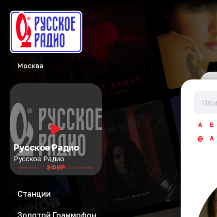
Москва
А
Б
@
A
Русское Радио
Русское Радио
ЭФИР
Станции
Золотой Граммофон