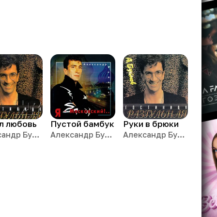
ал любовь
Пустой бамбук
Руки в брюки
Александр Буйнов
Александр Буйнов
Александр Буйнов