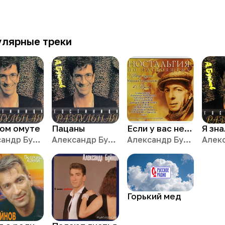
улярные треки
хом омуте
Пацаны
Если у вас нету тети
Я зн
Александр Буйнов
Александр Буйнов
Александр Буйнов
Горький мед