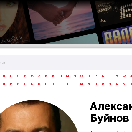
В
Г
Д
Е
Ж
З
И
К
Л
М
Н
О
П
Р
С
Т
У
Ф
B
C
D
E
F
G
H
I
J
K
L
M
N
O
P
Q
R
S
Алекса
Буйнов