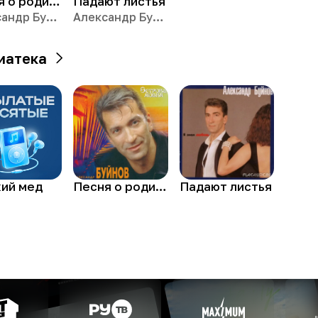
Песня о родине
Падают листья
Александр Буйнов
Александр Буйнов
иатека
кий мед
Песня о родине
Падают листья