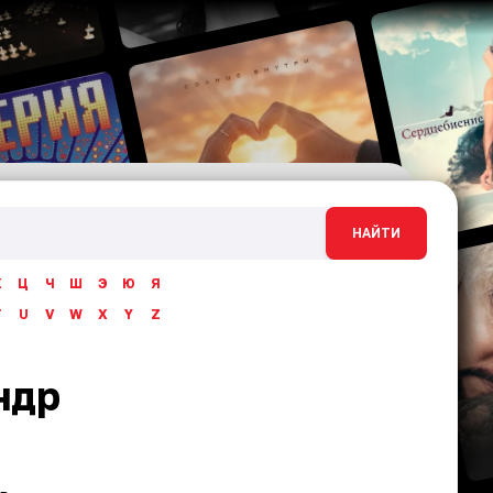
НАЙТИ
Х
Ц
Ч
Ш
Э
Ю
Я
T
U
V
W
X
Y
Z
ндр