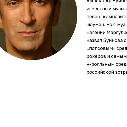
Александр Буйно
известный музык
певец, композит
шоумен. Рок-муз
Евгений Маргули
назвал Буйнова 
«попсовым» сре
рокеров и самым
н-ролльным сред
российской эстр