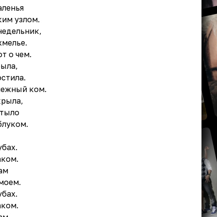
аленья
ким узлом.
недельник,
хмелье.
т о чем.
была,
стила.
нежный ком.
крыла,
стыло
блуком.
убах.
аком.
ам
 моем.
убах.
аком.