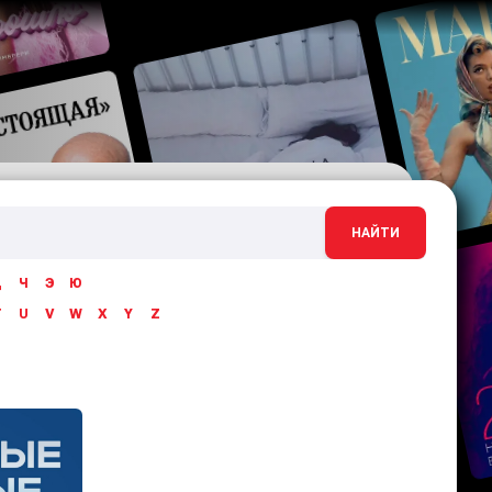
НАЙТИ
Ц
Ч
Э
Ю
T
U
V
W
X
Y
Z