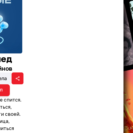
мед
йнов
ела
ИП
е спится.
ться,
и своей.
ица,
питься