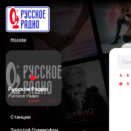
Москва
А
Б
@
A
Русское Радио
Русское Радио
ЭФИР
Станции
Золотой Граммофон