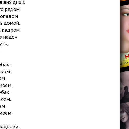
дших дней.
то рядом,
топадом
ь домой.
а кадром
е надо».
уть,
.
убах.
аком.
ам
 моем.
убах.
аком.
ам
 моем.
падении.