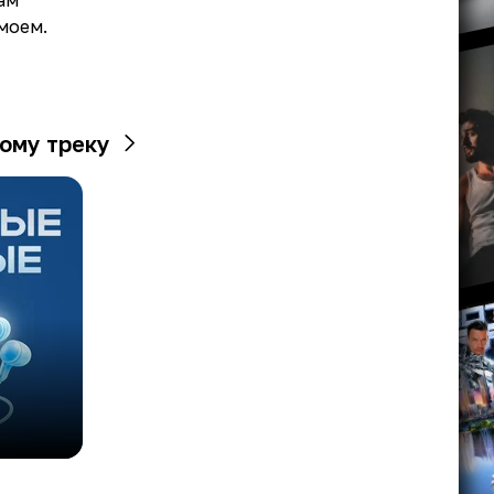
ам
 моем.
ому треку