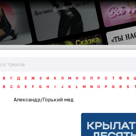
В
Г
Д
Е
Ж
З
И
К
Л
М
Н
О
П
Р
С
Т
Ф
Х
B
C
D
E
F
G
H
I
J
K
L
M
N
O
P
Q
R
S
Александр
/
Горький мед