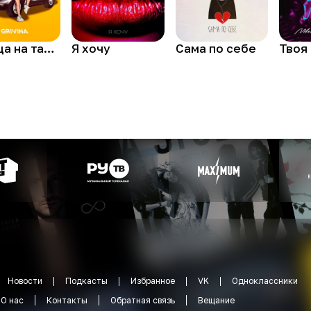
Львица на танцполе
Я хочу
Сама по себе
Новости
Подкасты
Избранное
VK
Одноклассники
О нас
Контакты
Обратная связь
Вещание