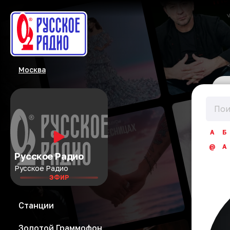
Москва
А
Б
@
A
Русское Радио
Русское Радио
ЭФИР
Станции
Золотой Граммофон