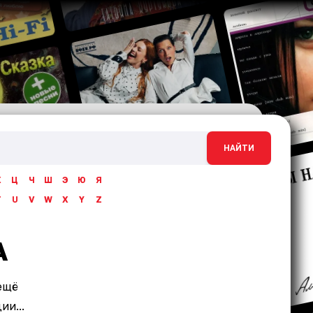
НАЙТИ
Х
Ц
Ч
Ш
Э
Ю
Я
T
U
V
W
X
Y
Z
A
ещё
и...