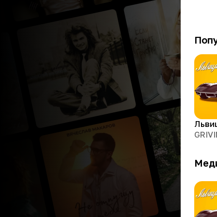
Поп
GRIV
Мед