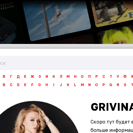
В
Г
Д
Е
Ж
З
И
К
Л
М
Н
О
П
Р
С
Т
У
Ф
B
C
D
E
F
G
H
I
J
K
L
M
N
O
P
Q
R
S
GRIVIN
Скоро тут будет 
больше информаци