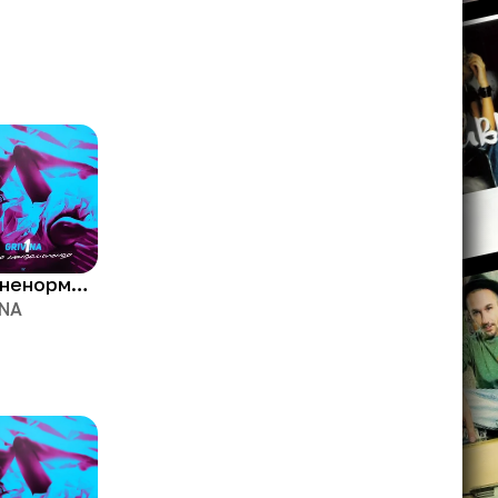
Твоя ненормальная
INA