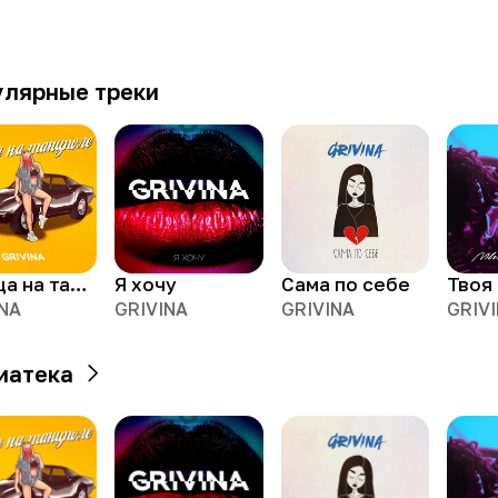
улярные треки
Львица на танцполе
Я хочу
Сама по себе
INA
GRIVINA
GRIVINA
GRIV
иатека