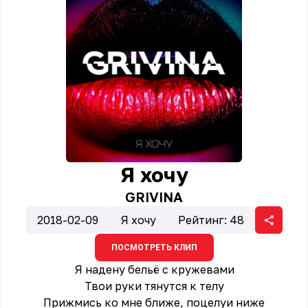
Я хочу
GRIVINA
2018-02-09
Я хочу
Рейтинг:
48
ПОСМОТРЕТЬ КЛИП
Я надену бельё с кружевами
Твои руки тянутся к телу
Прижмись ко мне ближе, поцелуи ниже