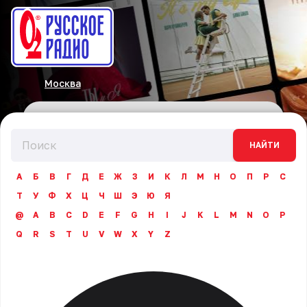
Москва
НАЙТИ
А
Б
В
Г
Д
Е
Ж
З
И
К
Л
М
Н
О
П
Р
С
Т
У
Ф
Х
Ц
Ч
Ш
Э
Ю
Я
@
A
B
C
D
E
F
G
H
I
J
K
L
M
N
O
P
Q
R
S
T
U
V
W
X
Y
Z