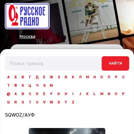
Москва
НАЙТИ
А
Б
В
Г
Д
Е
Ж
З
И
К
Л
М
Н
О
П
Р
С
Т
Ф
Х
Ц
Ч
Э
Ю
@
A
B
C
D
E
F
G
H
I
J
K
L
M
N
O
P
Q
R
S
T
U
V
W
X
Y
Z
SQWOZ
/
АУФ