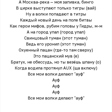
А Москва-река — моя запивка, бинго
В цирке выступают только тигры (вай)
Ну а волки попадают в титры
Каждый новый день на поле битвы
Как герои мифов, рубим головы у Гидры, м-м
А на город упал (город упал)
Свинцовый туман (этот туман)
Ведь его уронил (этот туман)
Охуенный пацан (где-то там сверху)
Это пацанский мув (е)
Братух, не обессудь, но ты везёшь шпану (о)
Когда водила протянул AUX (ща включу)
Все мои волки делают "ауф"
Ауф
Ауф
Ауф
Все мои волки делают "ауф"