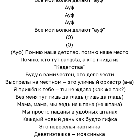
Все мои волки делают "ауф"
Ауф
Ауф
Ауф
Все мои волки делают "ауф"
(О)
(О)
(Ауф) Помню наше детство, помню наше место
Помню, кто тут gangsta, а кто гнида из
"Кадетства"
Буду с вами честен, это дело чести
Выстрелы на местном — это уличный оркестр (а-а)
Я пришёл к тебе — ты не ждала (как же так?)
Без меня тут тишь да гладь (тишь да гладь)
Мама, мама, мы ведь не шпана (не шпана)
Мы просто пацаны в удобных штанах
Каждый новый день как будто гифка
Это невесёлая картинка
Девятиэтажка — моя синька