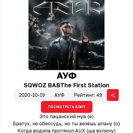
АУФ
SQWOZ BAB
The First Station
2020-10-19
АУФ
Рейтинг:
49
ПОСМОТРЕТЬ КЛИП
Это пацанский мув (е)
Братух, не обессудь, но ты везёшь шпану (о)
Когда водила протянул AUX (ща включу)