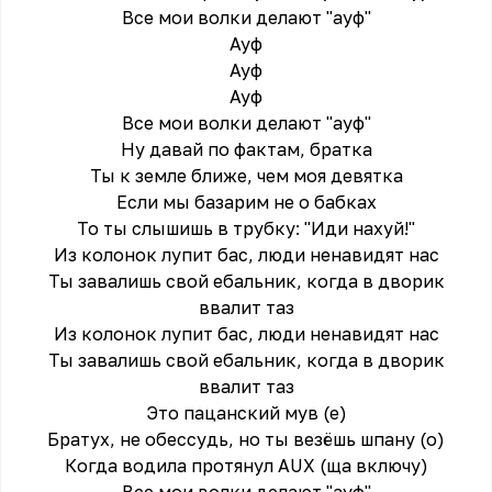
Все мои волки делают "ауф"
Ауф
Ауф
Ауф
Все мои волки делают "ауф"
Ну давай по фактам, братка
Ты к земле ближе, чем моя девятка
Если мы базарим не о бабках
То ты слышишь в трубку: "Иди нахуй!"
Из колонок лупит бас, люди ненавидят нас
Ты завалишь свой ебальник, когда в дворик
ввалит таз
Из колонок лупит бас, люди ненавидят нас
Ты завалишь свой ебальник, когда в дворик
ввалит таз
Это пацанский мув (е)
Братух, не обессудь, но ты везёшь шпану (о)
Когда водила протянул AUX (ща включу)