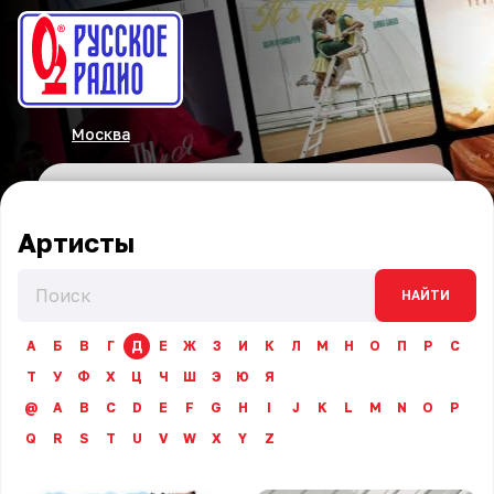
Москва
Артисты
НАЙТИ
А
Б
В
Г
Д
Е
Ж
З
И
К
Л
М
Н
О
П
Р
С
Т
У
Ф
Х
Ц
Ч
Ш
Э
Ю
Я
@
A
B
C
D
E
F
G
H
I
J
K
L
M
N
O
P
Q
R
S
T
U
V
W
X
Y
Z