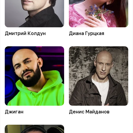
Дмитрий
Колдун
Диана
Гурцкая
Джиган
Денис
Майданов