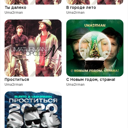
Ты далеко
В городе лето
Uma2rman
Uma2rman
Проститься
С Новым годом, страна!
Uma2rman
Uma2rman