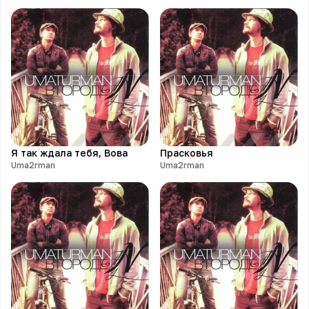
Я так ждала тебя, Вова
Прасковья
Uma2rman
Uma2rman