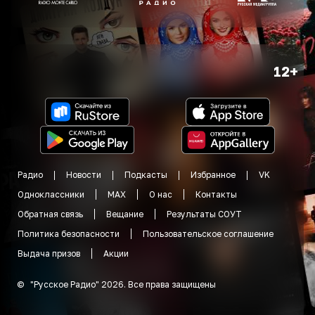
12+
Радио
Новости
Подкасты
Избранное
VK
Одноклассники
MAX
О нас
Контакты
Обратная связь
Вещание
Результаты СОУТ
Политика безопасности
Пользовательское соглашение
Выдача призов
Акции
©
"
Русское Радио
"
2026
.
Все права защищены