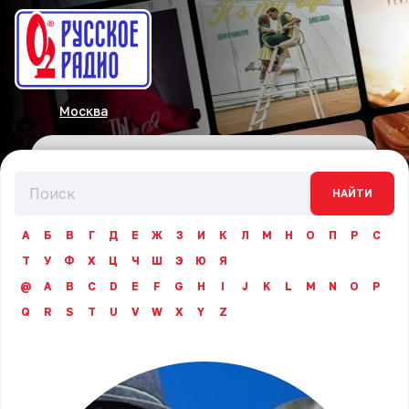
Москва
НАЙТИ
А
Б
В
Г
Д
Е
Ж
З
И
К
Л
М
Н
О
П
Р
С
Т
У
Ф
Х
Ц
Ч
Ш
Э
Ю
Я
@
A
B
C
D
E
F
G
H
I
J
K
L
M
N
O
P
Q
R
S
T
U
V
W
X
Y
Z