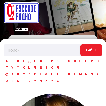
Москва
НАЙТИ
А
Б
В
Г
Д
Е
Ж
З
И
К
Л
М
Н
О
П
Р
С
Т
У
Ф
Х
Ц
Ч
Ш
Э
Ю
Я
@
A
B
C
D
E
F
G
H
I
J
K
L
M
N
O
P
Q
R
S
T
U
V
W
X
Y
Z