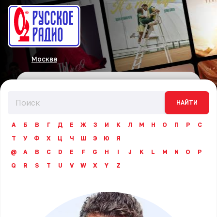
Москва
НАЙТИ
А
Б
В
Г
Д
Е
Ж
З
И
К
Л
М
Н
О
П
Р
С
Т
У
Ф
Х
Ц
Ч
Ш
Э
Ю
Я
@
A
B
C
D
E
F
G
H
I
J
K
L
M
N
O
P
Q
R
S
T
U
V
W
X
Y
Z